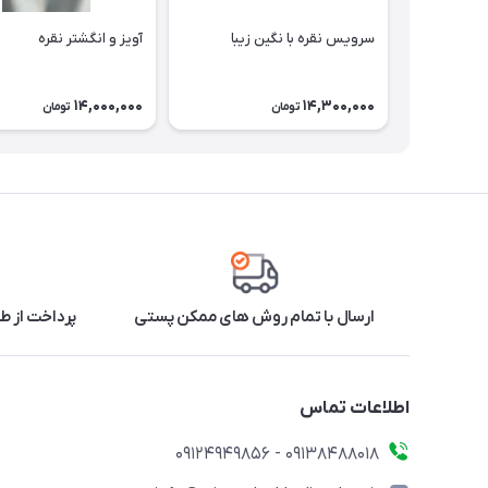
سرویس نقره با نگین زیبا
آویز و انگشتر نقره
14,000,000
14,300,000
تومان
تومان
ارسال با تمام روش های ممکن پستی
پرداخت از طر
اطلاعات تماس
09138488018 - 09124949856