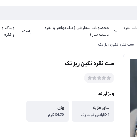
ت نقره
محصولات سفارشی (طلا،جواهر و نقره
وبلاگ و م
راهنما
دست ساز)
و نقره
ست نقره نگین ریز تک
ست نقره نگین ریز تک
ویژگی‌ها
سایر مزایا:
وزن
1-گارانتی ثبات رنگ تا دو سال ، 2-شروع یک سرمایه گذاری در نقره ، 3-استفاده روزمره از یک جنس با کیفیت مد روز ، 4-امکان فروش محصول در هر زمان به قیمت نرخ روز نقره به گرم نقره محصول خریداری شده
34.28 گرم