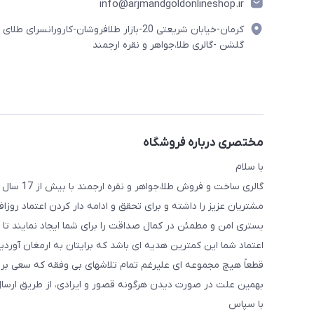
info@arjmandgoldonlineshop.ir
کرمان-خیابان شریعتی 20-بازار طلافروشان-کارورانسرای طلای
گلشن -گالری طلا،جواهر و نقره ارجمند
مختصری درباره فروشگاه
با سلام
گالری ساخ
مشتریان عزیز را داشته و برای تحقق و ادامه دار کردن اعتماد روز
بستری امن و مطمئن در کمال صداقت را برای شما ایجاد نمایند تا ب
اعتماد شما این کمترین هدیه ای باشد که برایتان به ارمغان آوردیم
قطعاً هیچ مجموعه ای علیرغم تمام تلاشهای بی وفقه که سعی بر ان
بهمین علت در صورت دیدن هرگونه قصور و ایرادی، از طریق ارسال پی
با سپاس