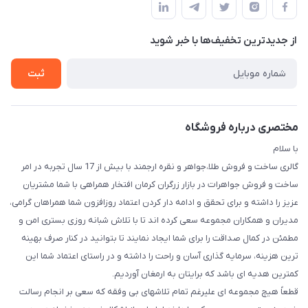
-گالری طلا،جواهر و نقره ارجمند
لیست محصولات
حریم خصوصی
درباره ما
از جدید‌ترین تخفیف‌ها با‌ خبر شوید
راهنما
تماس با ما
ثبت
مختصری درباره فروشگاه
با سلام
گالری ساخت و فروش طلا،جواهر و نقره ارجمند با بیش از 17 سال تجربه در امر
ساخت و فروش جواهرات در بازار زرگران کرمان افتخار همراهی با شما مشتریان
عزیز را داشته و برای تحقق و ادامه دار کردن اعتماد روزافزون شما همراهان گرامی،
مدیران و همکاران مجموعه سعی کرده اند تا با تلاش شبانه روزی بستری امن و
مطمئن در کمال صداقت را برای شما ایجاد نمایند تا بتوانید در کنار صرف بهینه
ترین هزینه، سرمایه گذاری آسان و راحت را داشته و در راستای اعتماد شما این
کمترین هدیه ای باشد که برایتان به ارمغان آوردیم.
قطعاً هیچ مجموعه ای علیرغم تمام تلاشهای بی وفقه که سعی بر انجام رسالت