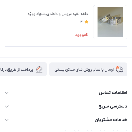
حلقه نقره عروس و داماد پیشنهاد ویژه
4
ناموجود
پرداخت از طریق درگاه 
ارسال با تمام روش های ممکن پستی
اطلاعات تماس
09138488018 - 09124949856
دسترسی سریع
info@arjmandgoldonlineshop.ir
حساب کاربری
خدمات مشتریان
کرمان-خیابان شریعتی 20-بازار طلافروشان-کارورانسرای طلای گلشن
مجله فروشگاه
قوانین و مقررات