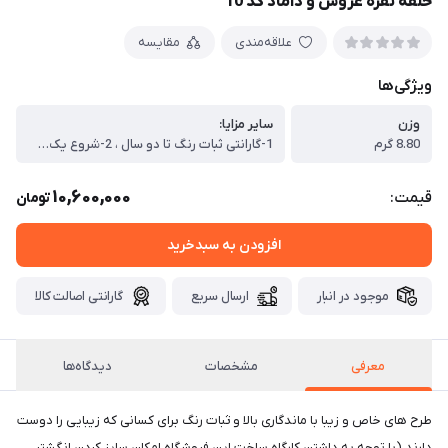
حلقه نقره عروس و داماد کد 10
علاقه‌مندی
مقایسه
ویژگی‌ها
وزن
سایر مزایا:
8.80 گرم
1-گارانتی ثبات رنگ تا دو سال ، 2-شروع یک سرمایه گذاری در نقره ، 3-استفاده روزمره از یک جنس با کیفیت مد روز ، 4-امکان فروش محصول در هر زمان به قیمت نرخ روز نقره به گرم نقره محصول خریداری شده
10,600,000
قیمت:
تومان
افزودن به سبدخرید
موجود در انبار
ارسال سریع
گارانتی اصالت کالا
معرفی
مشخصات
دیدگاه‌ها
طرح های خاص و زیبا با ماندگاری بالا و ثبات رنگ برای کسانی که زیبایی را دوست
دارند.(با توجه به داشتن کارگاه ساخت این فروشگاه امکان سایز کردن انگشتر