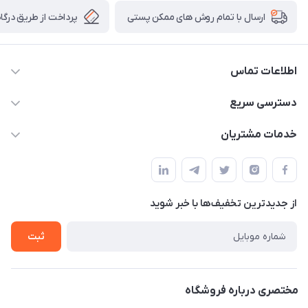
پرداخت از طریق درگاه 
ارسال با تمام روش های ممکن پستی
اطلاعات تماس
09138488018 - 09124949856
دسترسی سریع
info@arjmandgoldonlineshop.ir
حساب کاربری
خدمات مشتریان
کرمان-خیابان شریعتی 20-بازار طلافروشان-کارورانسرای طلای گلشن
مجله فروشگاه
قوانین و مقررات
-گالری طلا،جواهر و نقره ارجمند
لیست محصولات
حریم خصوصی
درباره ما
از جدید‌ترین تخفیف‌ها با‌ خبر شوید
راهنما
تماس با ما
ثبت
مختصری درباره فروشگاه