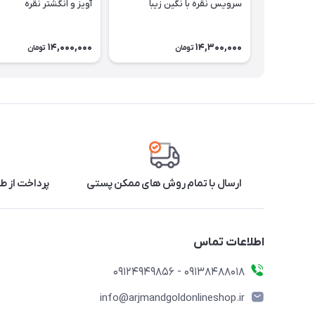
سرویس نقره با نگین زیبا
آویز و انگشتر نقره
14,000,000
14,300,000
تومان
تومان
ارسال با تمام روش های ممکن پستی
پرداخت از طر
اطلاعات تماس
09138488018 - 09124949856
info@arjmandgoldonlineshop.ir