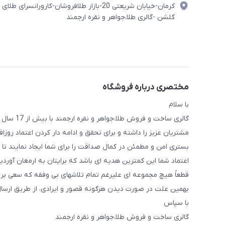
کرمان-خیابان شریعتی 20-بازار طلافروشان-کارورانسرای طلای
گلشن -گالری طلا،جواهر و نقره ارجمند
مختصری درباره فروشگاه
با سلام
گالری ساخ
مشتریان عزیز را داشته و برای تحقق و ادامه دار کردن اعتماد روز
بستری امن و مطمئن در کمال صداقت را برای شما ایجاد نمایند تا ب
اعتماد شما این کمترین هدیه ای باشد که برایتان به ارمغان آوردیم
قطعاً هیچ مجموعه ای علیرغم تمام تلاشهای بی وفقه که سعی بر ان
بهمین علت در صورت دیدن هرگونه قصور و ایرادی، از طریق ارسال پی
با سپاس
گالری ساخت و فروش طلا،جواهر و نقره ارجمند