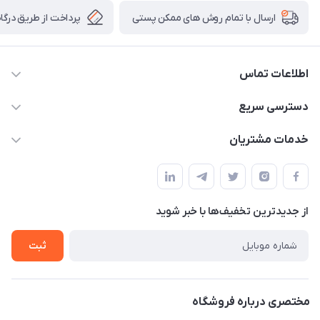
پرداخت از طریق درگاه 
ارسال با تمام روش های ممکن پستی
اطلاعات تماس
09138488018 - 09124949856
دسترسی سریع
info@arjmandgoldonlineshop.ir
حساب کاربری
خدمات مشتریان
کرمان-خیابان شریعتی 20-بازار طلافروشان-کارورانسرای طلای گلشن
مجله فروشگاه
قوانین و مقررات
-گالری طلا،جواهر و نقره ارجمند
لیست محصولات
حریم خصوصی
درباره ما
از جدید‌ترین تخفیف‌ها با‌ خبر شوید
راهنما
تماس با ما
ثبت
مختصری درباره فروشگاه