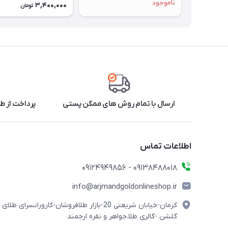
ناموجود
3,400,000
تومان
ارسال با تمام روش های ممکن پستی
پرداخت از طر
اطلاعات تماس
09138488018 - 09124949856
info@arjmandgoldonlineshop.ir
کرمان-خیابان شریعتی 20-بازار طلافروشان-کارورانسرای طلای
گلشن -گالری طلا،جواهر و نقره ارجمند