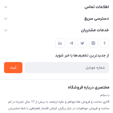
اطلاعات تماس
09138488018 - 09124949856
دسترسی سریع
info@arjmandgoldonlineshop.ir
حساب کاربری
خدمات مشتریان
کرمان-خیابان شریعتی 20-بازار طلافروشان-کارورانسرای طلای گلشن
مجله فروشگاه
قوانین و مقررات
-گالری طلا،جواهر و نقره ارجمند
لیست محصولات
حریم خصوصی
درباره ما
از جدید‌ترین تخفیف‌ها با‌ خبر شوید
راهنما
تماس با ما
ثبت
مختصری درباره فروشگاه
با سلام
گالری ساخت و فروش طلا،جواهر و نقره ارجمند با بیش از 17 سال تجربه در امر
ساخت و فروش جواهرات در بازار زرگران کرمان افتخار همراهی با شما مشتریان