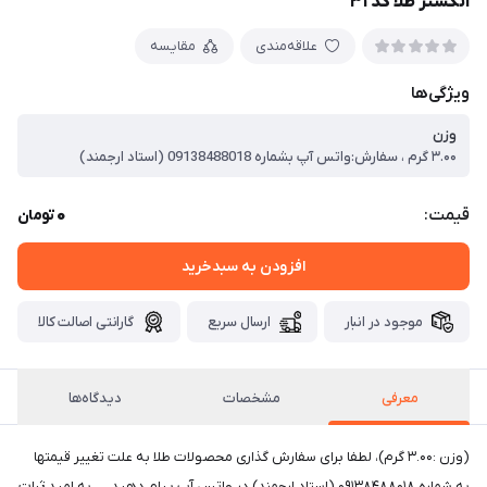
انگشتر طلا کد ۳۱
علاقه‌مندی
مقایسه
ویژگی‌ها
وزن
۳.۰۰ گرم ، سفارش:واتس آپ بشماره 09138488018 (استاد ارجمند)
0
قیمت:
تومان
افزودن به سبدخرید
موجود در انبار
ارسال سریع
گارانتی اصالت کالا
معرفی
مشخصات
دیدگاه‌ها
(وزن :۳.۰۰ گرم)، لطفا برای سفارش گذاری محصولات طلا به علت تغییر قیمتها
به شماره ۰۹۱۳۸۴۸۸۰۱۸ (استاد ارجمند) در واتس آپ پیام دهید. به امید ثبات