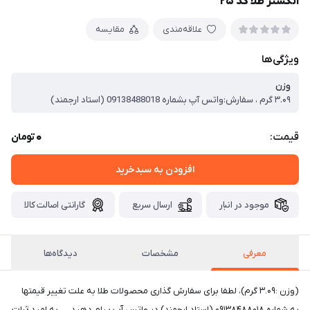
انگشتر طلا کد ۲۵
علاقه‌مندی
مقایسه
ویژگی‌ها
وزن
۳.۰۹ گرم ، سفارش:واتس آپ بشماره 09138488018 (استاد ارجمند)
0
قیمت:
تومان
افزودن به سبدخرید
موجود در انبار
ارسال سریع
گارانتی اصالت کالا
معرفی
مشخصات
دیدگاه‌ها
(وزن :۳.۰۹ گرم)، لطفا برای سفارش گذاری محصولات طلا به علت تغییر قیمتها
به شماره ۰۹۱۳۸۴۸۸۰۱۸ (استاد ارجمند) در واتس آپ پیام دهید. به امید ثبات