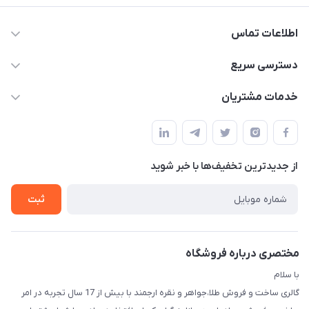
اطلاعات تماس
09138488018 - 09124949856
دسترسی سریع
info@arjmandgoldonlineshop.ir
حساب کاربری
خدمات مشتریان
کرمان-خیابان شریعتی 20-بازار طلافروشان-کارورانسرای طلای گلشن
مجله فروشگاه
قوانین و مقررات
-گالری طلا،جواهر و نقره ارجمند
لیست محصولات
حریم خصوصی
درباره ما
از جدید‌ترین تخفیف‌ها با‌ خبر شوید
راهنما
تماس با ما
ثبت
مختصری درباره فروشگاه
با سلام
گالری ساخت و فروش طلا،جواهر و نقره ارجمند با بیش از 17 سال تجربه در امر