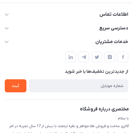
اطلاعات تماس
09138488018 - 09124949856
دسترسی سریع
info@arjmandgoldonlineshop.ir
حساب کاربری
خدمات مشتریان
کرمان-خیابان شریعتی 20-بازار طلافروشان-کارورانسرای طلای گلشن
مجله فروشگاه
قوانین و مقررات
-گالری طلا،جواهر و نقره ارجمند
لیست محصولات
حریم خصوصی
درباره ما
از جدید‌ترین تخفیف‌ها با‌ خبر شوید
راهنما
تماس با ما
ثبت
مختصری درباره فروشگاه
با سلام
گالری ساخت و فروش طلا،جواهر و نقره ارجمند با بیش از 17 سال تجربه در امر