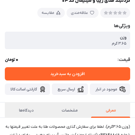
گردنبند طلای زیبا و مینیمال کد ۰۴
علاقه‌مندی
مقایسه
ویژگی‌ها
وزن
۳.۶۵ گرم
0
قیمت:
تومان
افزودن به سبدخرید
موجود در انبار
ارسال سریع
گارانتی اصالت کالا
معرفی
مشخصات
دیدگاه‌ها
(وزن:۳.۶۵گرم)، لطفا برای سفارش گذاری محصولات طلا به علت تغییر قیمتها به
شماره ۰۹۱۳۸۴۸۸۰۱۸ (استاد ارجمند) در واتس آپ پیام دهید. به امید ثبات