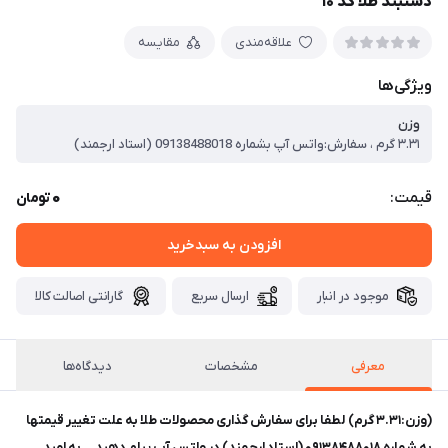
دستبند طلا کد ۱۰
علاقه‌مندی
مقایسه
ویژگی‌ها
وزن
۳.۳۱ گرم ، سفارش:واتس آپ بشماره 09138488018 (استاد ارجمند)
0
قیمت:
تومان
افزودن به سبدخرید
موجود در انبار
ارسال سریع
گارانتی اصالت کالا
معرفی
مشخصات
دیدگاه‌ها
(وزن:۳.۳۱ گرم) لطفا برای سفارش گذاری محصولات طلا به علت تغییر قیمتها
به شماره ۰۹۱۳۸۴۸۸۰۱۸ (استاد ارجمند) در واتس آپ پیام دهید. به امید