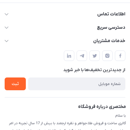
اطلاعات تماس
09138488018 - 09124949856
دسترسی سریع
info@arjmandgoldonlineshop.ir
حساب کاربری
خدمات مشتریان
کرمان-خیابان شریعتی 20-بازار طلافروشان-کارورانسرای طلای گلشن
مجله فروشگاه
قوانین و مقررات
-گالری طلا،جواهر و نقره ارجمند
لیست محصولات
حریم خصوصی
درباره ما
از جدید‌ترین تخفیف‌ها با‌ خبر شوید
راهنما
تماس با ما
ثبت
مختصری درباره فروشگاه
با سلام
گالری ساخت و فروش طلا،جواهر و نقره ارجمند با بیش از 17 سال تجربه در امر